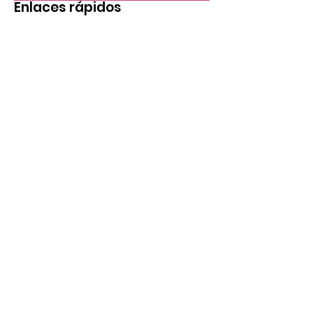
Enlaces rápidos
Casa
Objetivo
Apoyanos
Blog
Eventos
Publicaciones
Temas
Recursos
Datos
Contacto