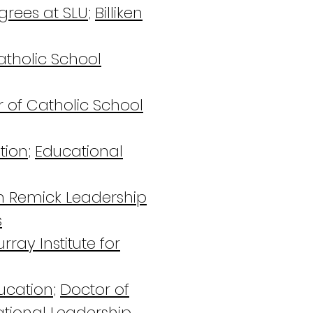
grees at SLU
;
Billiken
atholic School
 of Catholic School
tion
;
Educational
 Remick Leadership
s
rray Institute for
ducation
;
Doctor of
tional Leadership