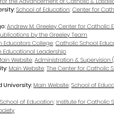
e for the Advancement of Catholic & Lasall
rsity:
School of Education
;
Center for Cath
go:
Andrew M. Greeley Center for Catholic 
Publications by the Greeley Team
ch Educators College
;
Catholic School Educ
in Educational Leadership
ain Website
;
Administration & Supervision (
ity:
Main Website
;
The Center for Catholic 
 University:
Main Website
;
School of Educa
 School of Education
;
Institute for Catholic
ociety