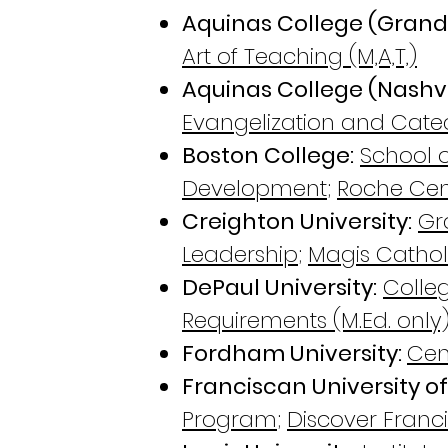
Aquinas College (Grand 
Art of Teaching (M,A,T,)
Aquinas College (Nashvil
Evangelization and Cate
Boston College:
School o
Development
;
Roche Cent
Creighton University:
Gr
Leadership
;
Magis Cathol
DePaul University:
Colle
Requirements
(M.Ed. only
Fordham University:
Cen
Franciscan University of
Program
;
Discover Franci