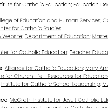
stitute for Catholic Education
;
Education De
llege of Education and Human Services
;
C
nter for Catholic Studies
 Website
;
Department of Education
;
Master
ter for Catholic Education
;
Teacher Educa
e:
Alliance for Catholic Education
;
Mary Ann
te for Church Life - Resources for Educator
:
Institute for Catholic School Leadership
;
Mu
sco:
McGrath Institute for Jesuit Catholic E
olic Educational Leadership
;
Catholic Educa