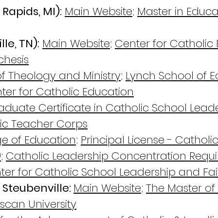
Rapids, MI):
Main Website
;
Master in Educat
le, TN):
Main Website
;
Center for Catholic
chesis
f Theology and Ministry
;
Lynch School of 
er for Catholic Education
aduate Certificate in Catholic School Lead
ic Teacher Corps
ge of Education
;
Principal License - Cathol
)
;
Catholic Leadership Concentration Requ
ter for Catholic School Leadership and Fa
 Steubenville:
Main Website
;
The Master of
scan University