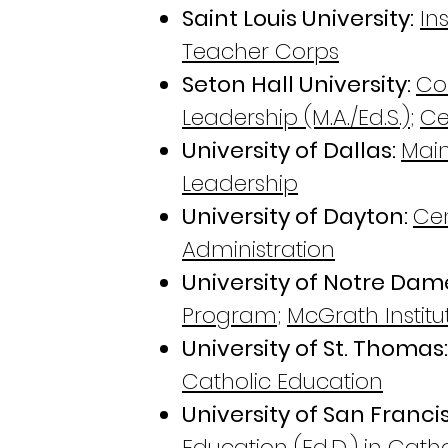
Saint Louis University:
In
Teacher Corps
Seton Hall University:
Co
Leadership (M.A./Ed.S.)
;
Ce
University of Dallas:
Main
Leadership
University of Dayton:
Cen
Administration
University of Notre Dam
Program
;
McGrath Institu
University of St. Thomas
Catholic Education
University of San Franci
Education (Ed.D.) in Cath