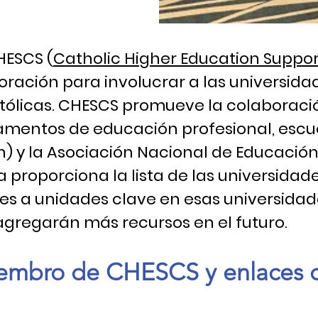
HESCS (
Catholic Higher Education Suppor
oración para involucrar a las universidad
atólicas. CHESCS promueve la colaboraci
amentos de educación profesional, escuel
n) y la Asociación Nacional de Educació
na proporciona la lista de las universid
es a unidades clave en esas universida
agregarán más recursos en el futuro.
embro de CHESCS y enlaces c