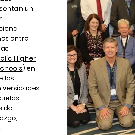
esentan un
r
rciona
es entre
as,
olic Higher
Schools
) en
e los
universidades
cuelas
s de
razgo,
.