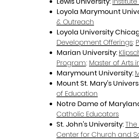
Lewis University:
Institut
Loyola Marymount Unive
& Outreach
Loyola University Chica
Development Offerings
:
Marian University:
Klips
Program
;
Master of Arts 
Marymount University:
M
Mount St. Mary's Univers
of Education
Notre Dame of Maryland
Catholic Educators
St. John's University:
The
Center for Church and S