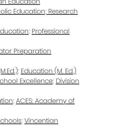
ian Education
olic Education;
Research
Education
;
Professional
ator Preparation
M.Ed.)
;
Education (M. Ed.)
School Excellence
;
Division
tion
;
ACES: Academy of
 Schools
;
Vincentian