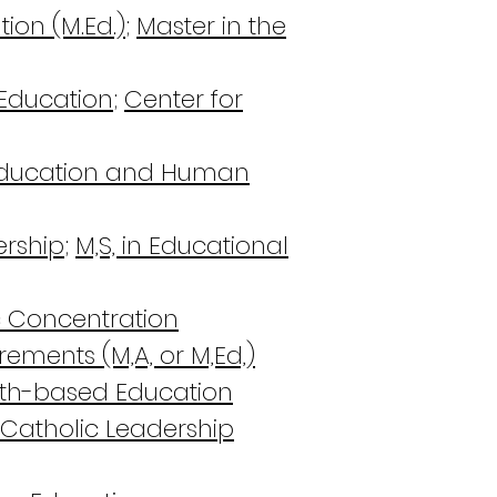
ion (M.Ed.)
;
Master in the
 Education
;
Center for
Education and Human
ership
;
M,S, in Educational
ic Concentration
irements
(M,A, or M,Ed,)
ith-based Education
 Catholic Leadership